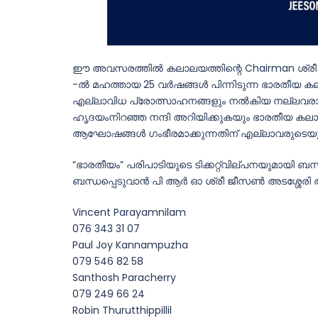
ഈ അവസരത്തിൽ കലാലയത്തിന്റെ Chairman ശ്രീ വിൻ
-ൽ മഹത്തായ 25 വർഷങ്ങൾ പിന്നിടുന്ന ഭാരതീയ ക
എല്ലാവിധ പ്രോത്സാഹനങ്ങളും നൽകിയ നല്ലവരായ
ഹൃദയംനിറഞ്ഞ നന്ദി അറിയിക്കുകയും ഭാരതീയ കലാ
ആഘോഷങ്ങൾ ഗംഭീരമാക്കുന്നതിന് എല്ലാവരുടെ
“ഭാരതീയം” പരിപാടിയുടെ ടിക്കറ്റ്‌വില്പനയുമായി ബന
ബന്ധപ്പെടുവാൻ പി ആർ ഓ ശ്രീ ജീസൺ അടശ്ശേരി അ
Vincent Parayamnilam
076 343 31 07
Paul Joy Kannampuzha
079 546 82 58
Santhosh Paracherry
079 249 66 24
Robin Thurutthippillil