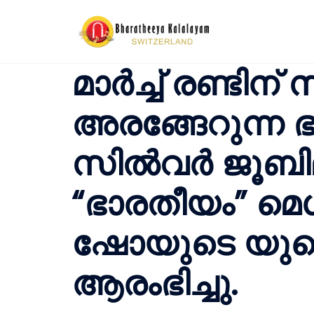
Skip
to
content
മാർച്ച് രണ്ടിന് 
അരങ്ങേറുന്ന
സിൽവർ ജൂബില
“ഭാരതീയം” മെ
ഷോയുടെ യുടെ ട
ആരംഭിച്ചു.