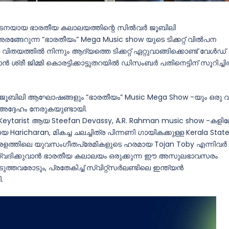
ംഘടനയായ ഭാരതീയ കലാലയത്തിന്റെ സിൽവർ ജൂബിലി
ങ്ങേറുന്ന “ഭാരതീയം” Mega Music show യുടെ ടിക്കറ്റ് വിൽപന
തയത്തിൽ നിന്നും ആദ്യത്തെ ടിക്കറ്റ് ഏറ്റുവാങ്ങിക്കൊണ്ട് വേൾഡ്
രീ ജിമ്മി കൊരട്ടിക്കാട്ടുതറയിൽ ഡിസംബർ പതിനെട്ടിന് സൂറിച്ച
ൂബിലി ആഘോഷങ്ങളും “ഭാരതീയം” Music Mega Show -യും ഒരു 
അദ്ദേഹം നേരുകയുണ്ടായി.
& Keytarist ആയ Steefan Devassy, A.R. Rahman music show -കളി
Haricharan, മികച്ച ചലച്ചിത്ര പിന്നണി ഗായികക്കുള്ള Kerala Stat
രളത്തിലെ യുവസംഗീതപ്രേമികളുടെ ഹരമായ Tojan Toby എന്നിവർ
ആസ്വദിക്കുവാൻ ഭാരതീയ കലാലയം ഒരുക്കുന്ന ഈ അസുലഭാവസരം
ത്തവരോടും, പ്രതേകിച്ച് സ്വിറ്റ്‌സർലണ്ടിലെ ഇന്ത്യൻ
.