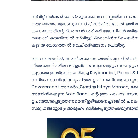
സ്വിറ്റ്‌സർലണ്ടിലെ പ്രമുഖ കലാസാംസ്കാരിക സ
ആഘോഷങ്ങളോടനുബന്ധിച്ച് മാർച്ച് രണ്ടാം തിയതി അര
കലാലയത്തിന്റെ ട്രെഷറർ ശ്രീമതി ജോസ്‌ലിൻ മരിയ വി
മലയാളീ കൗൺസിൽ സ്വിസ്സ് പ്രൊവിൻസ് ചെയർമാൻ ശ്
കൂടിയ യോഗത്തിൽ വെച്ച് ഉദ്‌ഘാടനം ചെയ്‌തു.
തദവസരത്തിൽ, ഭാരതീയ കലാലയത്തിന്റെ സിൽവർ ജ
വിജയമായിത്തീരാൻ എല്ലാ ഭാവുകങ്ങളും നന്മകളും 
കൂടാതെ ഇന്ത്യയിലെ മികച്ച Keyboardist, Pianist 
സ്ഥിരം സാന്നിദ്ധ്യവും പ്രശസ്ത പിന്നണിഗായകനുമായ 
Government അവാർഡ് നേടിയ Nithya Maman, കേ
അണിനിരക്കുന്ന Solid Band- ന്റെ ഈ പരിപാടി 
ഉപയോഗപ്പെടുത്തണമെന്ന് ഉദ്‌ഘാടനച്ചടങ്ങിൽ പങ്കെടു
സമൂഹങ്ങളോടും അദ്ദേഹം ഓർമപ്പെടുത്തുകയുണ്ടായി