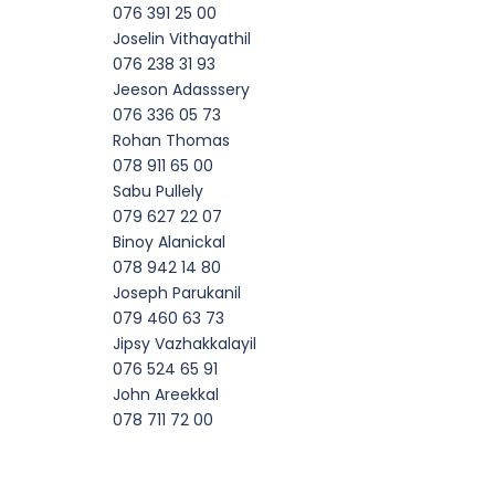
076 391 25 00
Joselin Vithayathil
076 238 31 93
Jeeson Adasssery
076 336 05 73
Rohan Thomas
078 911 65 00
Sabu Pullely
079 627 22 07
Binoy Alanickal
078 942 14 80
Joseph Parukanil
079 460 63 73
Jipsy Vazhakkalayil
076 524 65 91
John Areekkal
078 711 72 00