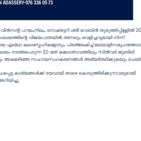
സന്റ് പറയംനിലം, സെക്രട്ടറി ശ്രീ റോബിൻ തുരുത്തിപ്പിള്ളിൽ 2
ലാലയത്തിന്റെ വിജയപാതയിൽ തണലും വെളിച്ചവുമായി നിന്ന്
 എല്ലാ കലാസ്നേഹികളോടും, പ്രത്യേകിച്ച് മലയാളിസമൂഹത്തോട
ലയം നടത്തപെടുന്ന 22-മത്‌ കലോത്സവത്തിലും സിൽവർ ജൂബിലി
യും അകമഴിഞ്ഞ സഹായസഹകരണങ്ങൾ അഭ്യർത്ഥിക്കുകയും ചെയ്ത
്ധപ്പെട്ട കാര്യങ്ങൾക്ക് ദയവായി താഴെ കൊടുത്തിരിക്കുന്നവരുമായി
റിയിച്ചു