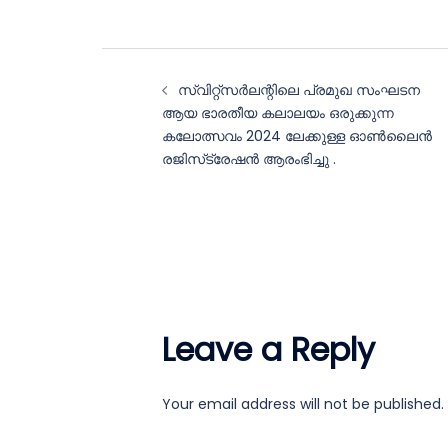
Post
സ്വിറ്റ്‌സർലന്റിലെ പ്രമുഖ സംഘടന
navigation
ആയ ഭാരതീയ കലാലയം ഒരുക്കുന്ന
കലോത്സവം 2024 ലേക്കുള്ള ഓൺലൈൻ
രജിസ്‌ട്രേഷൻ ആരംഭിച്ചു .
Leave a Reply
Your email address will not be published.