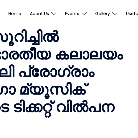
Home
About Us
Events
Gallery
Usefu
സൂറിച്ചിൽ
 ഭാരതീയ കലാലയം
ി പ്രോഗ്രാം
ഗാ മ്യൂസിക്
ിക്കറ്റ് വിൽപന